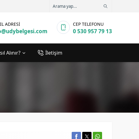
IL ADRESİ
CEP TELEFONU
o@udybelgesi.com
0 530 957 79 13
ıl Alınır?
İletişim