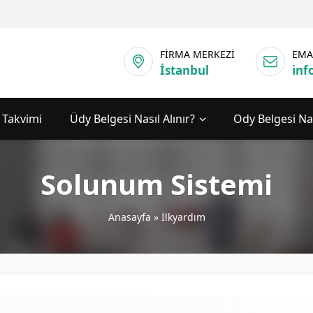
FİRMA MERKEZİ
EMA
İstanbul
inf
 Takvimi
Üdy Belgesi Nasıl Alınır?
Ody Belgesi Nas
Solunum Sistemi
Anasayfa
»
İlkyardım