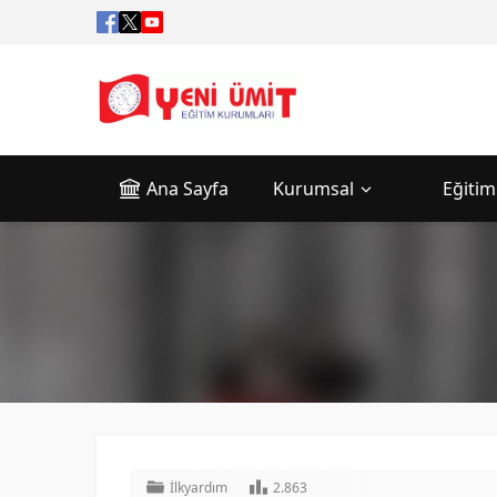
Ana Sayfa
Kurumsal
Eğitim
İlkyardım
2.863