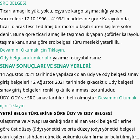
SRC BELGESİ
Ticari amaç ile yük, yolcu, eşya ve kargo taşımacılığı yapan
sürücülere 17.10.1996 – 4199/1 maddesine göre Karayolunda,
ticari olarak tescil edilmiş bir motorlu taşıtı süren kişilere şoför
denir. Buna göre ticari amaç ile taşımacılık yapan şoförler karayolu
taşıma kanununa göre src belgesi türü mesleki yeterlilik…
Devamını Okumak için Tıklayın.
Ody belgesini kimler alır
yazımızı okuyabilirsiniz.
SINAV SONUÇLARI VE SINAV YERLERİ
14 Ağustos 2021 tarihinde yapılacak olan üdy ve ody belgesi sınav
giriş belgeleri 12 Ağustos 2021 tarihinde çıkacaktır. Üdy belgesi
sınav giriş belgeleri renkli çıktı ile alınması zorunludur.
ÜDY, ODY ve SRC sınav tarihleri belli olmuştur.
Devamını Okumak
için Tıklayın
YETKİ BELGE TÜRLERİNE GÖRE ÜDY VE ODY BELGESİ
Ulaştırma ve Altyapı Bakanlığından alınan yetki belge türlerine
göre üst düzey (üdy) yönetici ve orta düzey (ody) yönetici belgesi
olan kişileri istihdam etmekle yükümlü olan firmalar belirtilmiştir…