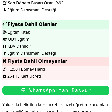
🏆 Son Dönem Başarı Oranı %92
🎯 Eğitim Danışmanı Desteği
✅ Fiyata Dahil Olanlar
📚 Eğitim Kitabı
🎓 ÜDY Eğitimi
🧾 KDV Dahildir
🎯 Eğitim Danışmanı Desteği
❌ Fiyata Dahil Olmayanlar
💳 1.250 TL Sınav Harcı
🪪 264 TL Kart Ücreti
💬 WhatsApp’tan Başvur
Yukarıda belirtilen kurs ücretleri özel öğretim kurumları
yönetmeliğine göre yıl başında valilik ve dernek