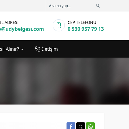
IL ADRESİ
CEP TELEFONU
o@udybelgesi.com
0 530 957 79 13
ıl Alınır?
İletişim