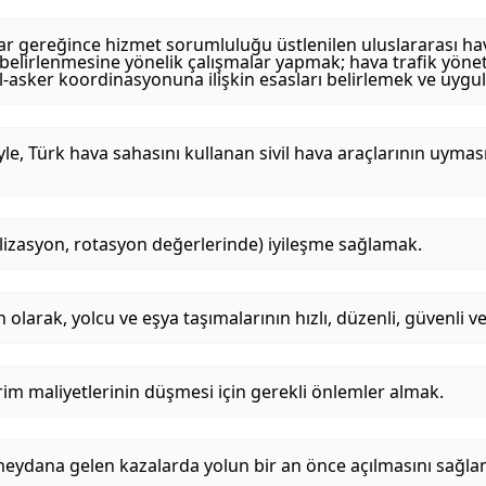
r gereğince hizmet sorumluluğu üstlenilen uluslararası hava 
in belirlenmesine yönelik çalışmalar yapmak; hava trafik yön
il-asker koordinasyonuna ilişkin esasları belirlemek ve uyg
tiyle, Türk hava sahasını kullanan sivil hava araçlarının uyma
ütilizasyon, rotasyon değerlerinde) iyileşme sağlamak.
larak, yolcu ve eşya taşımalarının hızlı, düzenli, güvenli ve
rim maliyetlerinin düşmesi için gerekli önlemler almak.
, meydana gelen kazalarda yolun bir an önce açılmasını sağl