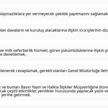
i anlaşmazlıklara yer vermeyecek şekilde yapılmasını sağlamak
n davaların ve kuruluş alacaklarına ilişkin icra işlerinin düz
milli seferberlik hizmeti, görev yükümlülüklerine ilişkin 
ve denetlemek,
lgilenerek cevaplamak, gerekli olanları Genel Müdürlüğe ile
 ve bunları Basın Yayın ve Halkla İlişkiler Müşavirliğine (ko
k çeşitli etkinlikler, yenilikler hususunda yapılacak yazılı v
 yerine getirmek.