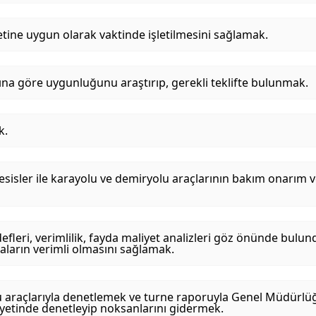
tine uygun olarak vaktinde işletilmesini sağlamak.
rına göre uygunluğunu araştırıp, gerekli teklifte bulunmak.
k.
esisler ile karayolu ve demiryolu araçlarının bakım onarım v
defleri, verimlilik, fayda maliyet analizleri göz önünde bul
ların verimli olmasını sağlamak.
lu araçlarıyla denetlemek ve turne raporuyla Genel Müdürlü
hiyetinde denetleyip noksanlarını gidermek.