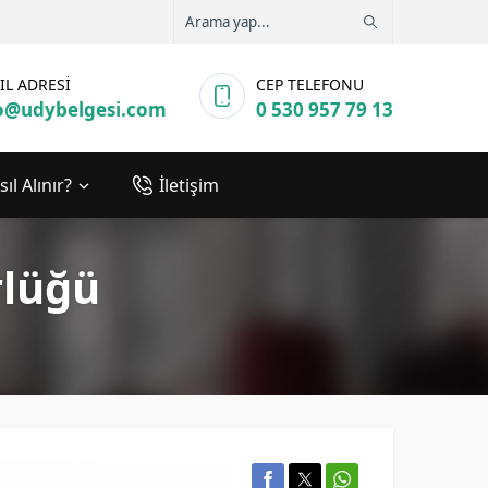
IL ADRESİ
CEP TELEFONU
o@udybelgesi.com
0 530 957 79 13
ıl Alınır?
İletişim
rlüğü