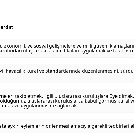
ardır:
a, ekonomik ve sosyal gelişmelere ve millî güvenlik amaçla
arafından oluşturulacak politikaları uygulamak ve takip et
 sivil havacılık kural ve standartlarında düzenlenmesini, sürdü
meleri takip etmek, ilgili uluslararası kuruluşlara üye olmak
i olduğumuz uluslararası kuruluşlarca kabul görmüş kural v
yapmak ve uygulanmasını sağlamak.
uata aykırı eylemlerin önlenmesi amacıyla gerekli tedbirleri 