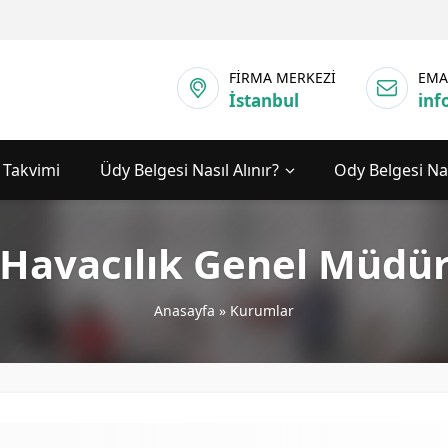
FİRMA MERKEZİ
EMA
İstanbul
inf
 Takvimi
Üdy Belgesi Nasıl Alınır?
Ody Belgesi Nas
l Havacılık Genel Müdü
Anasayfa
»
Kurumlar