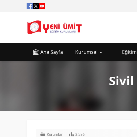
Ana Sayfa
Kurumsal
Eğitim
Sivi
Kurumlar
3.586