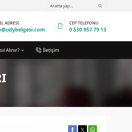
IL ADRESİ
CEP TELEFONU
o@udybelgesi.com
0 530 957 79 13
ıl Alınır?
İletişim
I