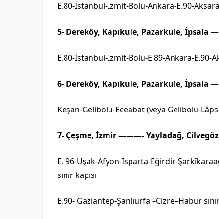
E.80-İstanbul-İzmit-Bolu-Ankara-E.90-Aksara
5- Dereköy, Kapıkule, Pazarkule, İpsala 
E.80-İstanbul-İzmit-Bolu-E.89-Ankara-E.90-A
6- Dereköy, Kapıkule, Pazarkule, İpsala —
Keşan-Gelibolu-Eceabat (veya Gelibolu-Lâ
7- Çeşme, İzmir ———- Yayladağ, Cilvegözü 
E. 96-Uşak-Afyon-Isparta-Eğirdir-Şarkîkara
sınır kapısı
E.90- Gaziantep-Şanlıurfa –Cizre–Habur sınır