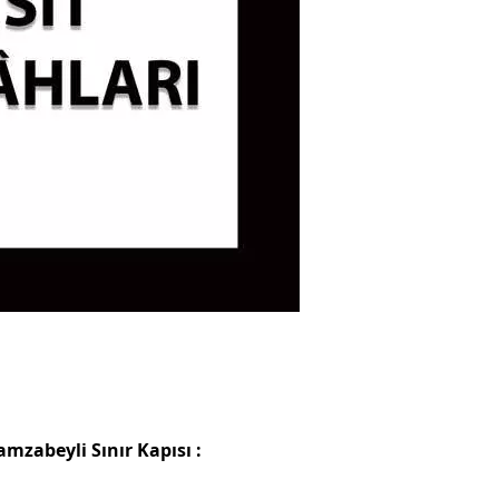
mzabeyli Sınır Kapısı :