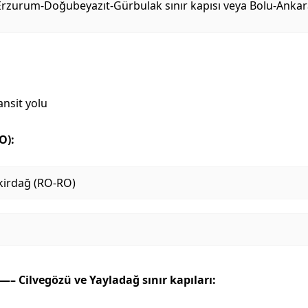
zurum-Doğubeyazıt-Gürbulak sınır kapısı veya Bolu-Ankar
ansit yolu
O):
kirdağ (RO-RO)
—– Cilvegözü ve Yayladağ sınır kapıları: