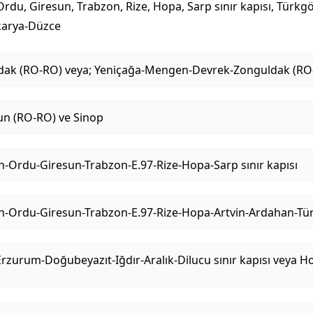
du, Giresun, Trabzon, Rize, Hopa, Sarp sınır kapısı, Türkgözü
akarya-Düzce
uldak (RO-RO) veya; Yeniçağa-Mengen-Devrek-Zonguldak (RO
n (RO-RO) ve Sinop
Ordu-Giresun-Trabzon-E.97-Rize-Hopa-Sarp sınır kapısı
-Ordu-Giresun-Trabzon-E.97-Rize-Hopa-Artvin-Ardahan-Türk
zurum-Doğubeyazıt-Iğdır-Aralık-Dilucu sınır kapısı veya H