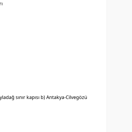
rı
ladağ sınır kapısı b) Antakya-Cilvegözü