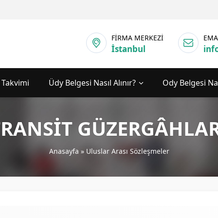
FİRMA MERKEZİ
EMA
İstanbul
inf
 Takvimi
Üdy Belgesi Nasıl Alınır?
Ody Belgesi Nas
TRANSİT GÜZERGÂHLAR
Anasayfa
»
Uluslar Arası Sözleşmeler