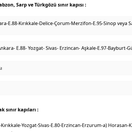
zon, Sarp ve Türkgözü sınır kapısı :
kara-E.88-Kırıkkale-Delice-Çorum-Merzifon-E.95-Sinop veya
0- Ankara- E.88- Yozgat- Sivas- Erzincan- Aşkale-E.97-Baybur
ı
sınır kapıları :
8-Kırıkkale-Yozgat-Sivas-E.80-Erzincan-Erzurum-a) Horasan-K