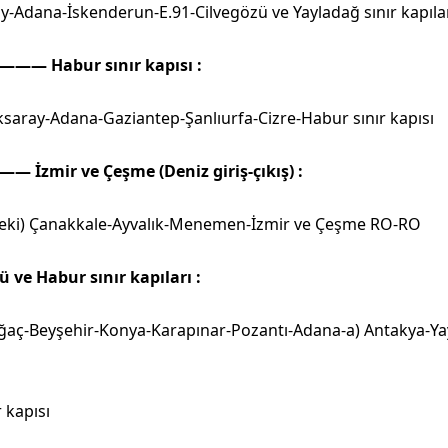
y-Adana-İskenderun-E.91-Cilvegözü ve Yayladağ sınır kapıla
———— Habur sınır kapısı :
ksaray-Adana-Gaziantep-Şanlıurfa-Cizre-Habur sınır kapısı
—— İzmir ve Çeşme (Deniz giriş-çıkış) :
pseki) Çanakkale-Ayvalık-Menemen-İzmir ve Çeşme RO-RO
ve Habur sınır kapıları :
ağaç-Beyşehir-Konya-Karapınar-Pozantı-Adana-a) Antakya-Yay
 kapısı