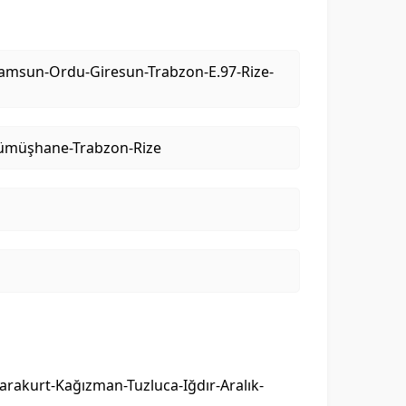
 Samsun-Ordu-Giresun-Trabzon-E.97-Rize-
t-Gümüşhane-Trabzon-Rize
arakurt-Kağızman-Tuzluca-Iğdır-Aralık-