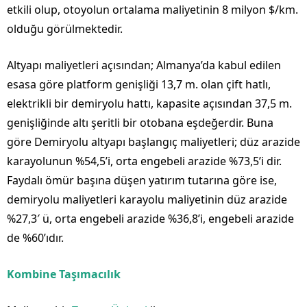
etkili olup, otoyolun ortalama maliyetinin 8 milyon $/km.
olduğu görülmektedir.
Altyapı maliyetleri açısından; Almanya’da kabul edilen
esasa göre platform genişliği 13,7 m. olan çift hatlı,
elektrikli bir demiryolu hattı, kapasite açısından 37,5 m.
genişliğinde altı şeritli bir otobana eşdeğerdir. Buna
göre Demiryolu altyapı başlangıç maliyetleri; düz arazide
karayolunun %54,5’i, orta engebeli arazide %73,5’i dir.
Faydalı ömür başına düşen yatırım tutarına göre ise,
demiryolu maliyetleri karayolu maliyetinin düz arazide
%27,3′ ü, orta engebeli arazide %36,8’i, engebeli arazide
de %60’ıdır.
Kombine Taşımacılık