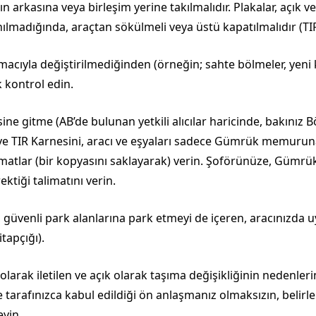
ın arkasına veya birleşim yerine takılmalıdır. Plakalar, açık 
lanılmadığında, araçtan sökülmeli veya üstü kapatılmalıdır (T
amacıyla değiştirilmediğinden (örneğin; sahte bölmeler, yeni
k kontrol edin.
e gitme (AB’de bulunan yetkili alıcılar haricinde, bakınız B
e TIR Karnesini, aracı ve eşyaları sadece Gümrük memuru
imatlar (bir kopyasını saklayarak) verin. Şoförünüze, Gümr
ktiği talimatını verin.
 güvenli park alanlarına park etmeyi de içeren, aracınızda uy
tapçığı).
larak iletilen ve açık olarak taşıma değişikliğinin nedenlerin
 tarafınızca kabul edildiği ön anlaşmanız olmaksızın, belir
eyin.