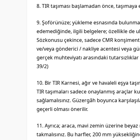
8. TIR taşıması başlamadan önce, taşımaya e
9. Şoförünüze; yükleme esnasında bulunmadı
edemediğinde, ilgili belgelere; özellikle de
Sözkonusu çekince, sadece CMR konşimentos
ve/veya gönderici / nakliye acentesi veya gü
gerçek muhteviyatı arasındaki tutarsızlıkla
39/2)
10. Bir TIR Karnesi, ağır ve havaleli eşya ta
TIR taşımaları sadece onaylanmış araçlar kull
sağlamalısınız. Güzergâh boyunca karşılaşıl
geçerli olması önerilir.
11. Ayrıca; araca, mavi zemin üzerine beyaz r
takmalısınız. Bu harfler, 200 mm yüksekliğind