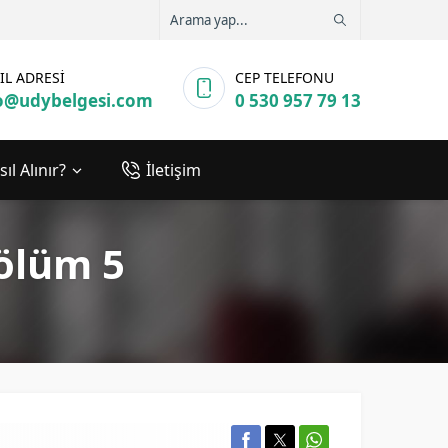
IL ADRESİ
CEP TELEFONU
o@udybelgesi.com
0 530 957 79 13
ıl Alınır?
İletişim
Bölüm 5