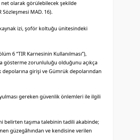
ve net olarak görülebilecek şekilde
IR Sözleşmesi MAD. 16).
 kaynak izi, şoför koltuğu ünitesindeki
ölüm 6 “TIR Karnesinin Kullanılması”),
na gösterme zorunluluğu olduğunu açıkça
ük depolarına girişi ve Gümrük depolarından
ulması gereken güvenlik önlemleri ile ilgili
i belirten taşıma talebinin tadili akabinde;
lenen güzegâhından ve kendisine verilen