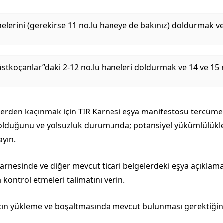
nelerini (gerekirse 11 no.lu haneye de bakınız) doldurmak v
stkoçanlar”daki 2-12 no.lu haneleri doldurmak ve 14 ve 15 n
rden kaçınmak için TIR Karnesi eşya manifestosu tercümele
uğunu ve yolsuzluk durumunda; potansiyel yükümlülüklerin
ayın.
 Karnesinde ve diğer mevcut ticari belgelerdeki eşya açıklam
kontrol etmeleri talimatını verin.
ın yükleme ve boşaltmasında mevcut bulunması gerektiğini y