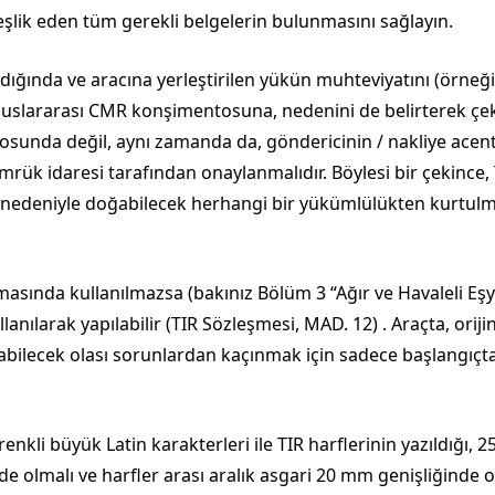
şlik eden tüm gerekli belgelerin bulunmasını sağlayın.
ğında ve aracına yerleştirilen yükün muhteviyatını (örneği
 uluslararası CMR konşimentosuna, nedenini de belirterek çeki
unda değil, aynı zamanda da, göndericinin / nakliye ace
mrük idaresi tarafından onaylanmalıdır. Böylesi bir çekince, 
r nedeniyle doğabilecek herhangi bir yükümlülükten kurtulm
şımasında kullanılmazsa (bakınız Bölüm 3 “Ağır ve Havaleli Eşy
anılarak yapılabilir (TIR Sözleşmesi, MAD. 12) . Araçta, oriji
abilecek olası sorunlardan kaçınmak için sadece başlangıçt
enkli büyük Latin karakterleri ile TIR harflerinin yazıldığı, 
e olmalı ve harfler arası aralık asgari 20 mm genişliğinde ol