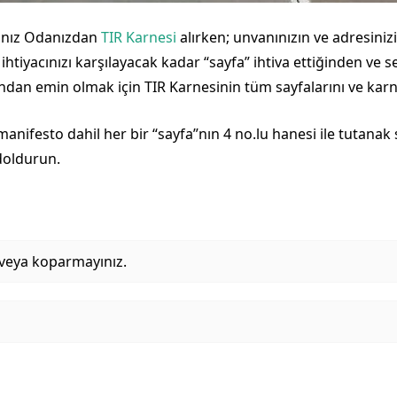
ğınız Odanızdan
TIR Karnesi
alırken; unvanınızın ve adresiniz
htiyacınızı karşılayacak kadar “sayfa” ihtiva ettiğinden ve s
ından emin olmak için TIR Karnesinin tüm sayfalarını ve karn
anifesto dahil her bir “sayfa”nın 4 no.lu hanesi ile tutanak s
 doldurun.
z veya koparmayınız.