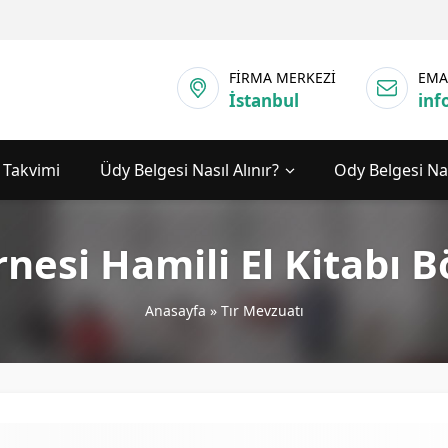
FİRMA MERKEZİ
EMA
İstanbul
inf
 Takvimi
Üdy Belgesi Nasıl Alınır?
Ody Belgesi Nas
rnesi Hamili El Kitabı 
Anasayfa
»
Tır Mevzuatı