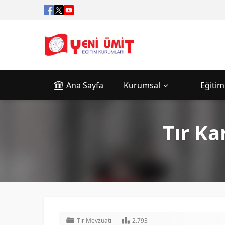
Ana Sayfa
Kurumsal
Eğitim
Tır Ka
Tır Mevzuatı
2.793