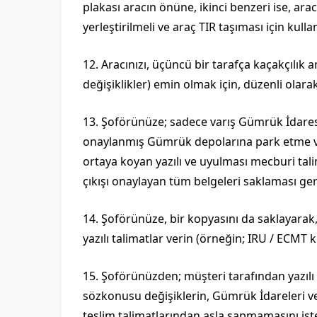
plakası aracın önüne, ikinci benzeri ise, arac
yerleştirilmeli ve araç TIR taşıması için kul
12. Aracınızı, üçüncü bir tarafça kaçakçılık 
değişiklikler) emin olmak için, düzenli olara
13. Şoförünüze; sadece varış Gümrük İdaresin
onaylanmış Gümrük depolarına park etme v
ortaya koyan yazılı ve uyulması mecburi tal
çıkışı onaylayan tüm belgeleri saklaması gere
14. Şoförünüze, bir kopyasını da saklayarak,
yazılı talimatlar verin (örneğin; IRU / ECMT ki
15. Şoförünüzden; müşteri tarafından yazılı o
sözkonusu değişiklerin, Gümrük İdareleri ve
teslim talimatlarından asla sapmamasını ist