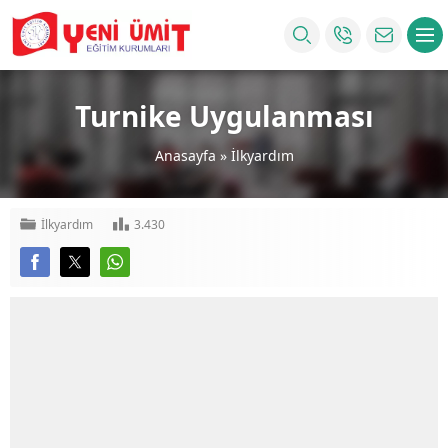
Turnike Uygulanması
Anasayfa
»
İlkyardım
İlkyardım
3.430