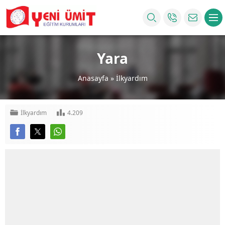
Yara
Anasayfa
»
İlkyardım
İlkyardım
4.209