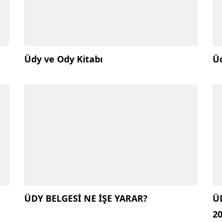
Üdy ve Ody Kitabı
Üd
ÜDY BELGESİ NE İŞE YARAR?
ÜD
2