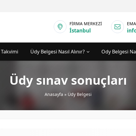
FİRMA MERKEZİ
EMA
İstanbul
inf
 Takvimi
Üdy Belgesi Nasıl Alınır?
Ody Belgesi Nas
Üdy sınav sonuçları
Anasayfa
»
Üdy Belgesi