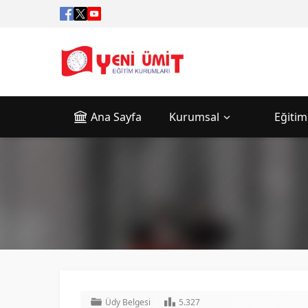
Ana Sayfa
Kurumsal
Eğitim
Üdy Belgesi
5.327