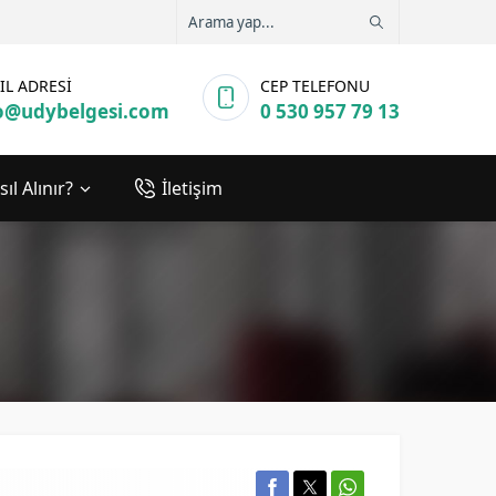
IL ADRESİ
CEP TELEFONU
o@udybelgesi.com
0 530 957 79 13
ıl Alınır?
İletişim