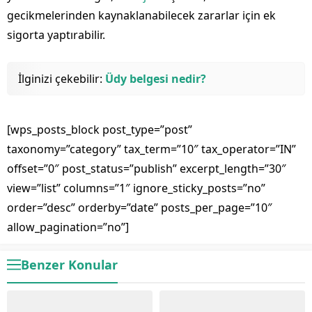
gecikmelerinden kaynaklanabilecek zararlar için ek
sigorta yaptırabilir.
İlginizi çekebilir:
Üdy belgesi nedir?
[wps_posts_block post_type=”post”
taxonomy=”category” tax_term=”10″ tax_operator=”IN”
offset=”0″ post_status=”publish” excerpt_length=”30″
view=”list” columns=”1″ ignore_sticky_posts=”no”
order=”desc” orderby=”date” posts_per_page=”10″
allow_pagination=”no”]
Benzer Konular