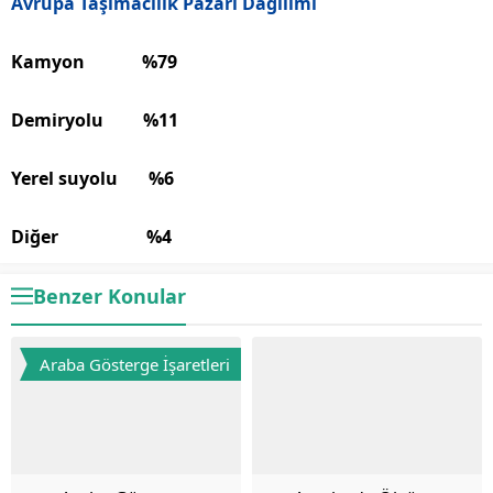
Avrupa Taşımacılık Pazarı Dağılımı
Kamyon %79
Demiryolu %11
Yerel suyolu %6
Diğer %4
Benzer Konular
Araba Gösterge İşaretleri