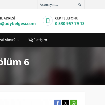
IL ADRESİ
CEP TELEFONU
o@udybelgesi.com
0 530 957 79 13
ıl Alınır?
İletişim
Bölüm 6