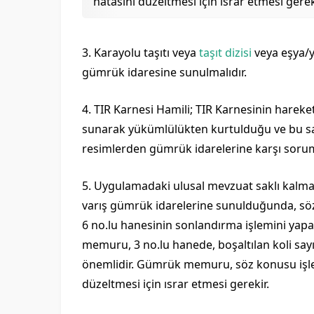
hatasını düzeltmesi için ısrar etmesi gerek
3. Karayolu taşıtı veya
taşıt dizisi
veya eşya/yü
gümrük idaresine sunulmalıdır.
4. TIR Karnesi Hamili; TIR Karnesinin hareke
sunarak yükümlülükten kurtulduğu ve bu saye
resimlerden gümrük idarelerine karşı soruml
5. Uygulamadaki ulusal mevzuat saklı kalmak
varış gümrük idarelerine sunulduğunda, söz
6 no.lu hanesinin sonlandırma işlemini ya
memuru, 3 no.lu hanede, boşaltılan koli say
önemlidir. Gümrük memuru, söz konusu işle
düzeltmesi için ısrar etmesi gerekir.