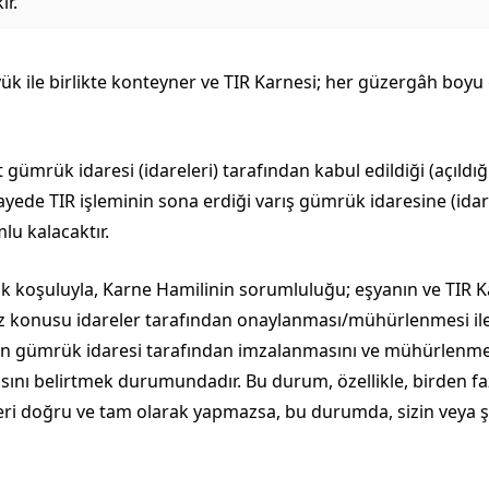
ir.
k ile birlikte konteyner ve TIR Karnesi; her güzergâh boyu gü
t gümrük idaresi (idareleri) tarafından kabul edildiği (açıld
de TIR işleminin sona erdiği varış gümrük idaresine (idarel
u kalacaktır.
 koşuluyla, Karne Hamilinin sorumluluğu; eşyanın ve TIR Ka
 konusu idareler tarafından onaylanması/mühürlenmesi ile 
pan gümrük idaresi tarafından imzalanmasını ve mühürlenme
ısını belirtmek durumundadır. Bu durum, özellikle, birden f
ri doğru ve tam olarak yapmazsa, bu durumda, sizin veya