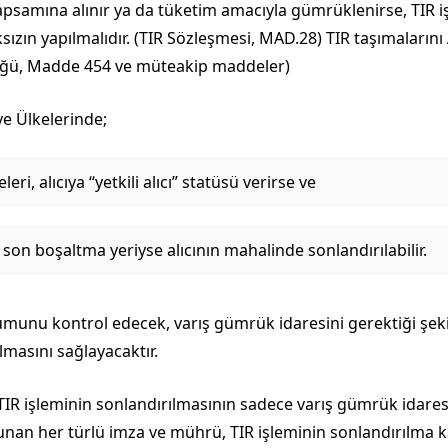
apsamına alınır ya da tüketim amacıyla gümrüklenirse, TIR iş
ızın yapılmalıdır. (TIR Sözleşmesi, MAD.28) TIR taşımalarını 
züğü, Madde 454 ve müteakip maddeler)
ye Ülkelerinde;
, alıcıya “yetkili alıcı” statüsü verirse ve
n son boşaltma yeriyse alıcının mahalinde sonlandırılabilir.
urumunu kontrol edecek, varış gümrük idaresini gerektiği şek
masını sağlayacaktır.
ile, TIR işleminin sonlandırılmasının sadece varış gümrük idare
bulunan her türlü imza ve mührü, TIR işleminin sonlandırılma