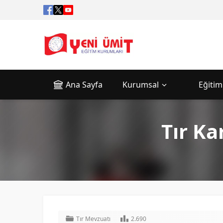
Ana Sayfa
Kurumsal
Eğitim
Tır Ka
Tır Mevzuatı
2.690