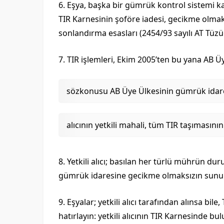
6. Eşya, başka bir gümrük kontrol sistemi k
TIR Karnesinin şoföre iadesi, gecikme olmaks
sonlandırma esasları (2454/93 sayılı AT Tü
7. TIR işlemleri, Ekim 2005’ten bu yana AB Ü
sözkonusu AB Üye Ülkesinin gümrük idareleri
alıcının yetkili mahali, tüm TIR taşımasını
8. Yetkili alıcı; basılan her türlü mührün d
gümrük idaresine gecikme olmaksızın sunul
9. Eşyalar; yetkili alıcı tarafından alınsa b
hatırlayın: yetkili alıcının TIR Karnesinde 