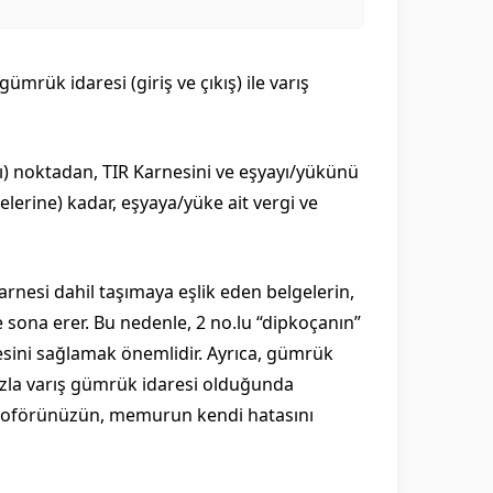
mrük idaresi (giriş ve çıkış) ile varış
ığı) noktadan, TIR Karnesini ve eşyayı/yükünü
erine) kadar, eşyaya/yüke ait vergi ve
rnesi dahil taşımaya eşlik eden belgelerin,
sona erer. Bu nedenle, 2 no.lu “dipkoçanın”
sini sağlamak önemlidir. Ayrıca, gümrük
azla varış gümrük idaresi olduğunda
 şoförünüzün, memurun kendi hatasını