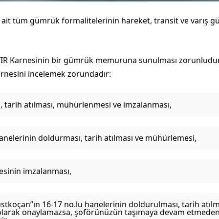
e ait tüm gümrük formalitelerinin hareket, transit ve varış
TIR Karnesinin bir gümrük memuruna sunulması zorunludu
rnesini incelemek zorundadır:
ı, tarih atılması, mühürlenmesi ve imzalanması,
hanelerinin doldurması, tarih atılması ve mühürlemesi,
nesinin imzalanması,
“üstkoçan”ın 16-17 no.lu hanelerinin doldurulması, tarih at
olarak onaylamazsa, şoförünüzün taşımaya devam etmed