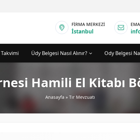
FİRMA MERKEZİ
EMA
İstanbul
inf
 Takvimi
Üdy Belgesi Nasıl Alınır?
Ody Belgesi Nas
rnesi Hamili El Kitabı 
Anasayfa
»
Tır Mevzuatı