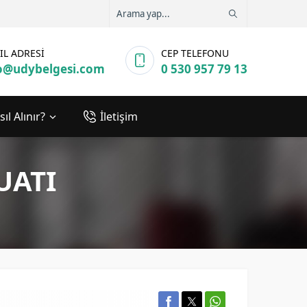
IL ADRESİ
CEP TELEFONU
o@udybelgesi.com
0 530 957 79 13
ıl Alınır?
İletişim
UATI