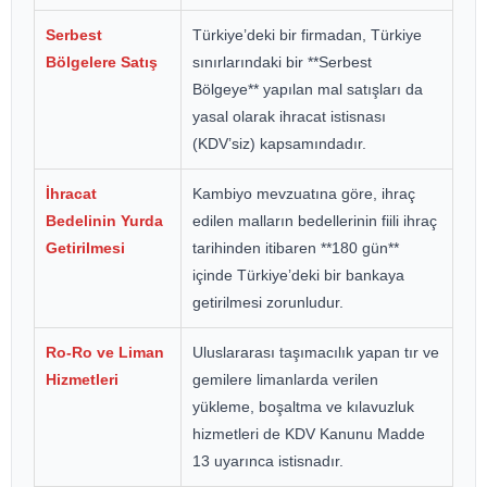
Serbest
Türkiye’deki bir firmadan, Türkiye
Bölgelere Satış
sınırlarındaki bir **Serbest
Bölgeye** yapılan mal satışları da
yasal olarak ihracat istisnası
(KDV’siz) kapsamındadır.
İhracat
Kambiyo mevzuatına göre, ihraç
Bedelinin Yurda
edilen malların bedellerinin fiili ihraç
Getirilmesi
tarihinden itibaren **180 gün**
içinde Türkiye’deki bir bankaya
getirilmesi zorunludur.
Ro-Ro ve Liman
Uluslararası taşımacılık yapan tır ve
Hizmetleri
gemilere limanlarda verilen
yükleme, boşaltma ve kılavuzluk
hizmetleri de KDV Kanunu Madde
13 uyarınca istisnadır.