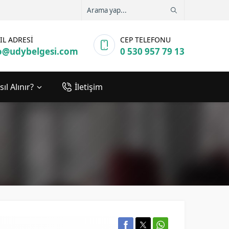
IL ADRESİ
CEP TELEFONU
o@udybelgesi.com
0 530 957 79 13
ıl Alınır?
İletişim