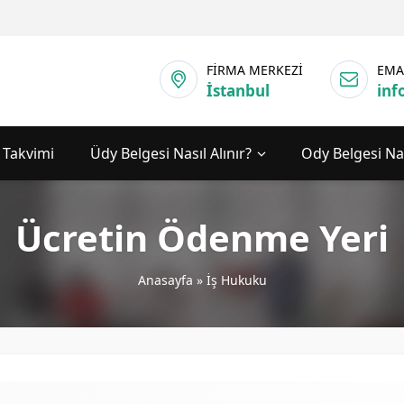
FİRMA MERKEZİ
EMA
İstanbul
inf
 Takvimi
Üdy Belgesi Nasıl Alınır?
Ody Belgesi Nas
Ücretin Ödenme Yeri
Anasayfa
»
İş Hukuku