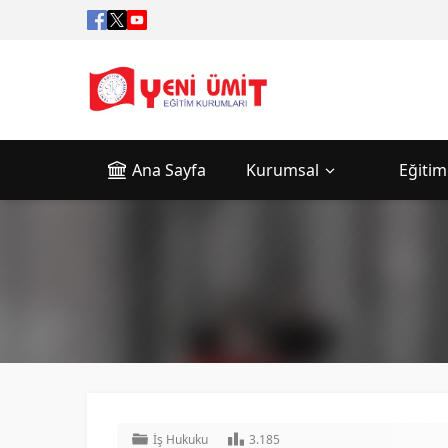
Ana Sayfa
Kurumsal
Eğitim
İş Hukuku
3.185