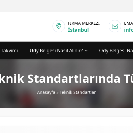
FİRMA MERKEZİ
EMA
İstanbul
inf
 Takvimi
Üdy Belgesi Nasıl Alınır?
Ody Belgesi Nas
eknik Standartlarında 
Anasayfa
»
Teknik Standartlar