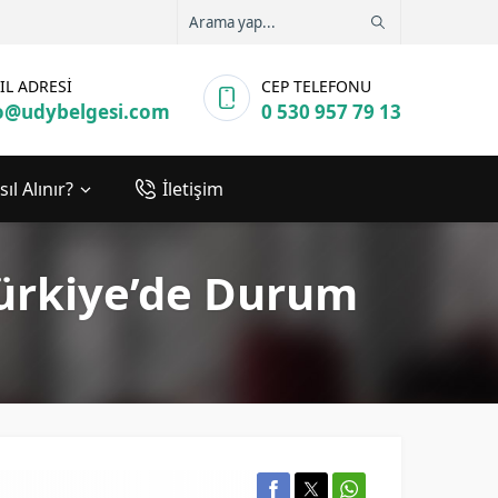
IL ADRESİ
CEP TELEFONU
o@udybelgesi.com
0 530 957 79 13
ıl Alınır?
İletişim
Türkiye’de Durum