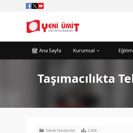
Ana Sayfa
Kurumsal
Eğitim
Taşımacılıkta T
Teknik Standartlar
2.808