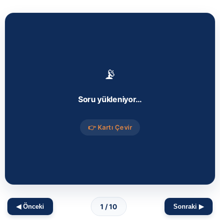
📡
Soru yükleniyor…
👉 Kartı Çevir
1 / 10
◀ Önceki
Sonraki ▶