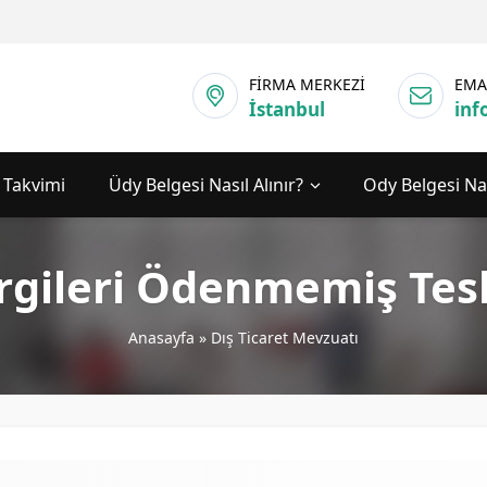
FİRMA MERKEZİ
EMA
İstanbul
inf
 Takvimi
Üdy Belgesi Nasıl Alınır?
Ody Belgesi Nas
rgileri Ödenmemiş Tes
Anasayfa
»
Dış Ticaret Mevzuatı