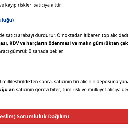
ayıp riskleri satıcıya aittir.
uluğu)
de satıcı arabayı durdurur. O noktadan itibaren top alıcıdadı
ası, KDV ve harçların ödenmesi ve malın gümrükten çeki
 aracı gümrüklü sahada bekler.
illileştirildikten sonra, satıcının tırı alıcının deposuna yan
duğu an
satıcının görevi biter; tüm risk ve mülkiyet alıcıya ge
Teslim) Sorumluluk Dağılımı