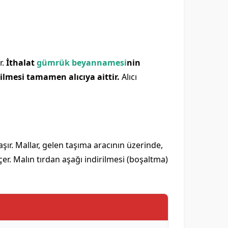
r.
İthalat
gümrük beyannamesi
nin
lmesi tamamen alıcıya aittir.
Alıcı
aşır. Mallar, gelen taşıma aracının üzerinde,
çer. Malın tırdan aşağı indirilmesi (boşaltma)