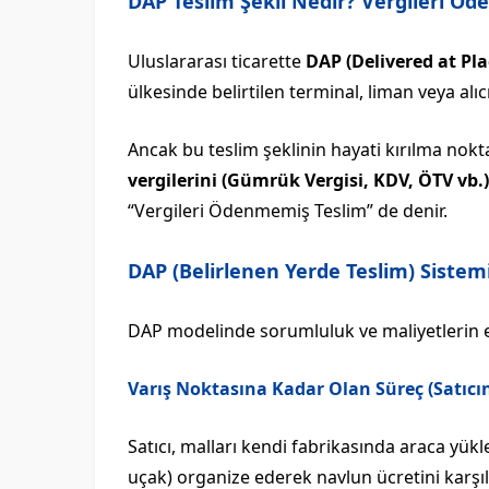
DAP Teslim Şekli Nedir? Vergileri Öd
Uluslararası ticarette
DAP (Delivered at Pla
ülkesinde belirtilen terminal, liman veya alı
Ancak bu teslim şeklinin hayati kırılma nok
vergilerini (Gümrük Vergisi, KDV, ÖTV vb
“Vergileri Ödenmemiş Teslim” de denir.
DAP (Belirlenen Yerde Teslim) Sistemi
DAP modelinde sorumluluk ve maliyetlerin el 
Varış Noktasına Kadar Olan Süreç (Satıc
Satıcı, malları kendi fabrikasında araca yükle
uçak) organize ederek navlun ücretini karşıla