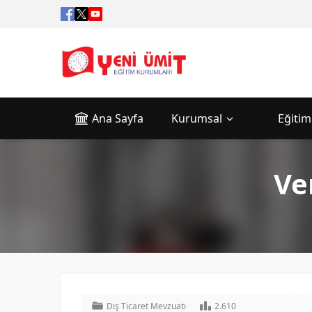
Ana Sayfa
Kurumsal
Eğitim
Ve
Dış Ticaret Mevzuatı
2.610