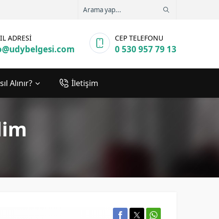
IL ADRESİ
CEP TELEFONU
o@udybelgesi.com
0 530 957 79 13
ıl Alınır?
İletişim
lim