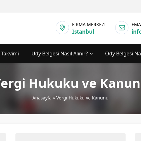
FİRMA MERKEZİ
EMA
İstanbul
inf
 Takvimi
Üdy Belgesi Nasıl Alınır?
Ody Belgesi Nas
ergi Hukuku ve Kanu
Anasayfa
»
Vergi Hukuku ve Kanunu