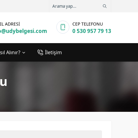
IL ADRESİ
CEP TELEFONU
o@udybelgesi.com
0 530 957 79 13
ıl Alınır?
İletişim
nu