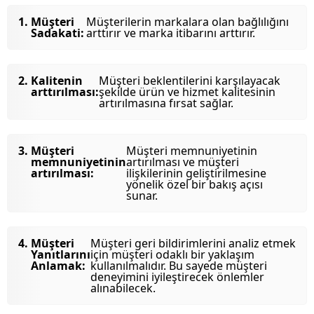
Müşteri
Müşterilerin markalara olan bağlılığını
Sadakati:
arttırır ve marka itibarını arttırır.
Kalitenin
Müşteri beklentilerini karşılayacak
arttırılması:
şekilde ürün ve hizmet kalitesinin
artırılmasına fırsat sağlar.
Müşteri
Müşteri memnuniyetinin
memnuniyetinin
artırılması ve müşteri
artırılması:
ilişkilerinin geliştirilmesine
yönelik özel bir bakış açısı
sunar.
Müşteri
Müşteri geri bildirimlerini analiz etmek
Yanıtlarını
için müşteri odaklı bir yaklaşım
Anlamak:
kullanılmalıdır. Bu sayede müşteri
deneyimini iyileştirecek önlemler
alınabilecek.